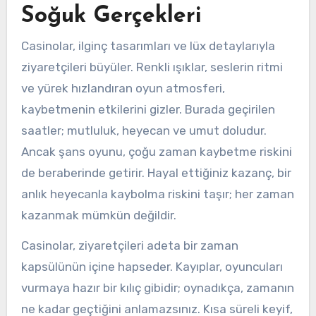
Soğuk Gerçekleri
Casinolar, ilginç tasarımları ve lüx detaylarıyla
ziyaretçileri büyüler. Renkli ışıklar, seslerin ritmi
ve yürek hızlandıran oyun atmosferi,
kaybetmenin etkilerini gizler. Burada geçirilen
saatler; mutluluk, heyecan ve umut doludur.
Ancak şans oyunu, çoğu zaman kaybetme riskini
de beraberinde getirir. Hayal ettiğiniz kazanç, bir
anlık heyecanla kaybolma riskini taşır; her zaman
kazanmak mümkün değildir.
Casinolar, ziyaretçileri adeta bir zaman
kapsülünün içine hapseder. Kayıplar, oyuncuları
vurmaya hazır bir kılıç gibidir; oynadıkça, zamanın
ne kadar geçtiğini anlamazsınız. Kısa süreli keyif,