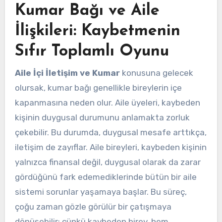
Kumar Bağı ve Aile
İlişkileri: Kaybetmenin
Sıfır Toplamlı Oyunu
Aile İçi İletişim ve Kumar
konusuna gelecek
olursak, kumar bağı genellikle bireylerin içe
kapanmasına neden olur. Aile üyeleri, kaybeden
kişinin duygusal durumunu anlamakta zorluk
çekebilir. Bu durumda, duygusal mesafe arttıkça,
iletişim de zayıflar. Aile bireyleri, kaybeden kişinin
yalnızca finansal değil, duygusal olarak da zarar
gördüğünü fark edemediklerinde bütün bir aile
sistemi sorunlar yaşamaya başlar. Bu süreç,
çoğu zaman gözle görülür bir çatışmaya
dönüşebilir; çünkü kaybeden birey, hem