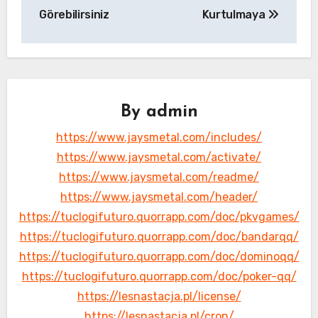
Görebilirsiniz
Kurtulmaya
By
admin
https://www.jaysmetal.com/includes/
https://www.jaysmetal.com/activate/
https://www.jaysmetal.com/readme/
https://www.jaysmetal.com/header/
https://tuclogifuturo.quorrapp.com/doc/pkvgames/
https://tuclogifuturo.quorrapp.com/doc/bandarqq/
https://tuclogifuturo.quorrapp.com/doc/dominoqq/
https://tuclogifuturo.quorrapp.com/doc/poker-qq/
https://lesnastacja.pl/license/
https://lesnastacja.pl/cron/