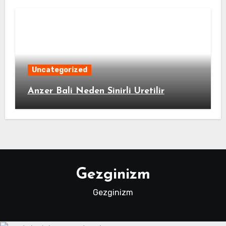
Uncategorized
Anzer Bali Neden Sinirli Uretilir
Gezginizm
Gezginizm