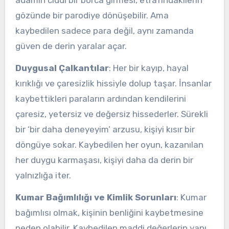
adamın ciddi bir borca girmesi, etrafındakilerin
gözünde bir parodiye dönüşebilir. Ama
kaybedilen sadece para değil, aynı zamanda
güven de derin yaralar açar.
Duygusal Çalkantılar
: Her bir kayıp, hayal
kırıklığı ve çaresizlik hissiyle dolup taşar. İnsanlar
kaybettikleri paraların ardından kendilerini
çaresiz, yetersiz ve değersiz hissederler. Sürekli
bir ‘bir daha deneyeyim’ arzusu, kişiyi kısır bir
döngüye sokar. Kaybedilen her oyun, kazanılan
her duygu karmaşası, kişiyi daha da derin bir
yalnızlığa iter.
Kumar Bağımlılığı ve Kimlik Sorunları
: Kumar
bağımlısı olmak, kişinin benliğini kaybetmesine
neden olabilir. Kaybedilen maddi değerlerin yanı