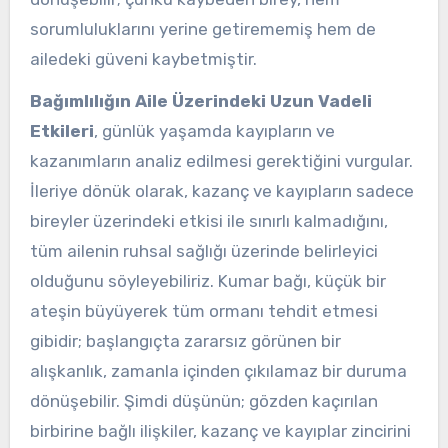
sorumluluklarını yerine getirememiş hem de
ailedeki güveni kaybetmiştir.
Bağımlılığın Aile Üzerindeki Uzun Vadeli
Etkileri
, günlük yaşamda kayıpların ve
kazanımların analiz edilmesi gerektiğini vurgular.
İleriye dönük olarak, kazanç ve kayıpların sadece
bireyler üzerindeki etkisi ile sınırlı kalmadığını,
tüm ailenin ruhsal sağlığı üzerinde belirleyici
olduğunu söyleyebiliriz. Kumar bağı, küçük bir
ateşin büyüyerek tüm ormanı tehdit etmesi
gibidir; başlangıçta zararsız görünen bir
alışkanlık, zamanla içinden çıkılamaz bir duruma
dönüşebilir. Şimdi düşünün; gözden kaçırılan
birbirine bağlı ilişkiler, kazanç ve kayıplar zincirini