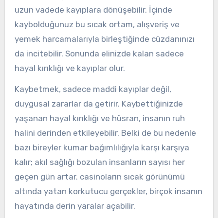
uzun vadede kayıplara dönüşebilir. İçinde
kaybolduğunuz bu sıcak ortam, alışveriş ve
yemek harcamalarıyla birleştiğinde cüzdanınızı
da incitebilir. Sonunda elinizde kalan sadece
hayal kırıklığı ve kayıplar olur.
Kaybetmek, sadece maddi kayıplar değil,
duygusal zararlar da getirir. Kaybettiğinizde
yaşanan hayal kırıklığı ve hüsran, insanın ruh
halini derinden etkileyebilir. Belki de bu nedenle
bazı bireyler kumar bağımlılığıyla karşı karşıya
kalır; akıl sağlığı bozulan insanların sayısı her
geçen gün artar. casinoların sıcak görünümü
altında yatan korkutucu gerçekler, birçok insanın
hayatında derin yaralar açabilir.