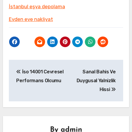
İstanbul eşya depolama
Evden eve nakliyat
Yazı
İso 14001 Cevresel
Sanal Bahis Ve
gezinmesi
Performans Olcumu
Duygusal Yalnizlik
Hissi
By
admin