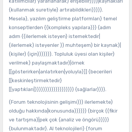
katılımcılar} yararlanarak} erişebilir}}}}|kaynakları
{kullanmak suretiyle} artırabildikleri}}}}}.
Mesela}, yazılım geliştirme platformları} temel
konseptlerden {{kompleks yapılara}}} {adım
adım {{ilerlemek isteyen} istemektedir|
{ilerlemek} isteyenler }} muhteşem} bir kaynak}|
{kişiler} {için}}}}}}}. Topluluk üyesi olan kişiler}
verilmek} paylaşmaktadır}|örnek
[[gösterirken|anlatırken|yoluyla}]] {becerileri
[[keskinleştirmektedir}
[[yaptıkları|}}}}}}}}}}}}}}}}}}} {sağlarlar}}}}.
{Forum teknolojisinin gelişimi}}} ilerlemekte}
olduğu hakkında|konusunda}}}}}} {birçok {{fikir
ve tartışma}|pek çok {analiz ve öngörü}}}}}
{bulunmaktadır}. AI teknolojileri} {forum