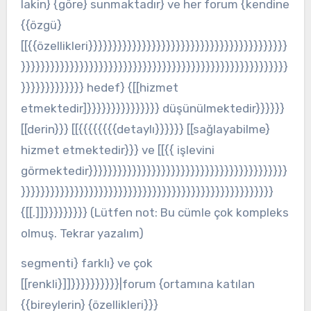
lakin} {göre} sunmaktadır} ve her forum {kendine
{{özgü}
[[{{özellikleri}}}}}}}}}}}}}}}}}}}}}}}}}}}}}}}}}}}}}}}}}
}}}}}}}}}}}}}}}}}}}}}}}}}}}}}}}}}}}}}}}}}}}}}}}}}}}}}}}
}}}}}}}}}}}}} hedef} {[[hizmet
etmektedir]}}}}}}}}}}}}}}} düşünülmektedir}}}}}}
[[derin}}} [[{{{{{{{{detaylı}}}}}} [[sağlayabilme}
hizmet etmektedir}}} ve [[{{ işlevini
görmektedir}}}}}}}}}}}}}}}}}}}}}}}}}}}}}}}}}}}}}}}}}
}}}}}}}}}}}}}}}}}}}}}}}}}}}}}}}}}}}}}}}}}}}}}}}}}}}}
{[[.]]}}}}}}}}} (Lütfen not: Bu cümle çok kompleks
olmuş. Tekrar yazalım)
segmenti} farklı} ve çok
[[renkli}]]}}}}}}}}}}|forum {ortamına katılan
{{bireylerin} {özellikleri}}}