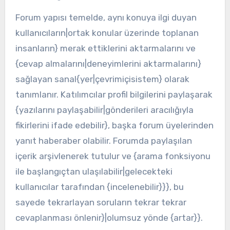
Forum yapısı temelde, aynı konuya ilgi duyan
kullanıcıların|ortak konular üzerinde toplanan
insanların} merak ettiklerini aktarmalarını ve
{cevap almalarını|deneyimlerini aktarmalarını}
sağlayan sanal{yer|çevrimiçisistem} olarak
tanımlanır. Katılımcılar profil bilgilerini paylaşarak
{yazılarını paylaşabilir|gönderileri aracılığıyla
fikirlerini ifade edebilir}, başka forum üyelerinden
yanıt haberaber olabilir. Forumda paylaşılan
içerik arşivlenerek tutulur ve {arama fonksiyonu
ile başlangıçtan ulaşılabilir|gelecekteki
kullanıcılar tarafından {incelenebilir}}}, bu
sayede tekrarlayan soruların tekrar tekrar
cevaplanması önlenir}|olumsuz yönde {artar}}.