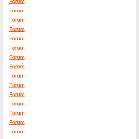
Forum
Forum
Forum
Forum
Forum
Forum
Forum
Forum
Forum
Forum
Forum
Forum
Forum
Forum
Forum