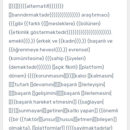
[[{{[[{{{{alternatifi}}}}}}}
[[barındırmaktadır}}}}}}}}}}}}}}} araştırmacı}
{{{gibi {{farklı {{[[mesleklere} {{bölünen}
{{etkinlik göstermektedir}}}}}}}}}}}}}}}}}}}}}}.
emekli}}},}} {erkek ve {{kadın}}},}} {başarılı ve
{{öğrenmeye hevesli}}},}} evrensel}
{komünitesine} {{{sahip {{üyeleri}
{demektedir}}}}}}} [[açık fikirli} [[platform}
dönem} {{{{korunmasını|[[{{[[kalıcı [[kalmasını|
[[[[tutarlı [[devamını|[[[[başarılı [[ilerleyişini|
[[[[başarılı [[gelişimini|[[[[başarılı [[ilerlemesini|
[[{{başarılı hareket etmesini]] {{sağlayan|
[[{{[[sunmayan|[[getiren|[[katkı yapan]] {{önemli
{{bir {{faktör|[[unsur|[[husus|[[etmen|[[bileşen]]
olmakta}, [[platformlar]] {{{{sayılmaktadırlar}