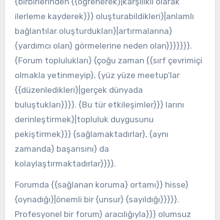
{birbirlerinden {{öğrenerek}|karşılıklı olarak
ilerleme kayderek}}} oluşturabildikleri}|anlamlı
bağlantılar oluşturdukları}|artırmalarına}
{yardımcı olan} görmelerine neden olan}}}}}}}.
{Forum toplulukları} {çoğu zaman {{sırf çevrimiçi
olmakla yetinmeyip}, {yüz yüze meetup’lar
{{düzenledikleri}|gerçek dünyada
buluştukları}}}}. {Bu tür etkileşimler}}} larını
derinleştirmek}|topluluk duygusunu
pekiştirmek}}} {sağlamaktadırlar}, {aynı
zamanda} başarısını} da
kolaylaştırmaktadırlar}}}}.
Forumda {{sağlanan koruma} ortamı}} hisse}
{oynadığı}|önemli bir {unsur} {sayıldığı}}}}}.
Profesyonel bir forum} aracılığıyla}}} olumsuz