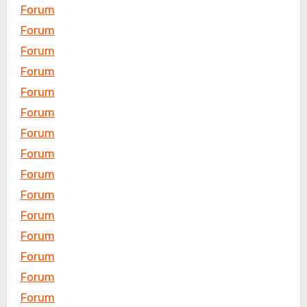
Forum
Forum
Forum
Forum
Forum
Forum
Forum
Forum
Forum
Forum
Forum
Forum
Forum
Forum
Forum