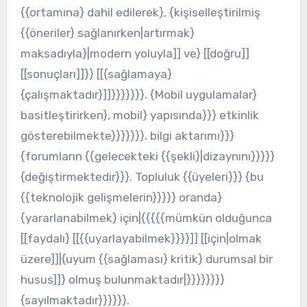
{{ortamına} dahil edilerek}, {kişiselleştirilmiş
{{öneriler} sağlanırken|artırmak}
maksadıyla}|modern yoluyla]] ve} [[doğru]]
[[sonuçları]]}} [[{sağlamaya}
{çalışmaktadır}]]}}}}}}}. {Mobil uygulamalar}
basitleştirirken}, mobil} yapısında}}} etkinlik
gösterebilmekte}}}}}}}. bilgi aktarımı}}}
{forumların {{gelecekteki {{şekli}|dizaynını}}}}}
{değiştirmektedir}}}. Topluluk {{üyeleri}}} {bu
{{teknolojik gelişmelerin}}}}} oranda}
{yararlanabilmek} için|{{{{{mümkün olduğunca
[[faydalı} [[{{uyarlayabilmek}}}}]] [[için|olmak
üzere]]|{uyum {{sağlaması} kritik} durumsal bir
husus]]} olmuş bulunmaktadır|}}}}}}}}
{sayılmaktadır}}}}}}.