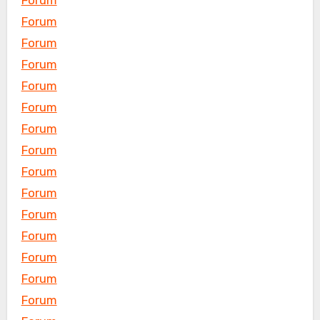
Forum
Forum
Forum
Forum
Forum
Forum
Forum
Forum
Forum
Forum
Forum
Forum
Forum
Forum
Forum