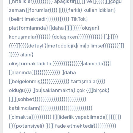
[[nitelikler}}}}}}}}}} apaçıktır]]]]]] ve [[{{{{[[[[çoğu
zaman [[forumlar}}}} [[{{{farklı} kullanıldıkları}
{belirtilmektedir}}}}}}]}}}} TikTok}
platformlarında} [[daha [[[[[[{{{{oluşan}
konuşmalar}}}}}}} {dolaşırken}}}}}}}}}}}} [[,|;]]}}
{{{{[[{{{{detaylı}|metodolojik|ilmi|bilimsel}}}}}}}]]]
]}}}} alanı}
oluşturmaktadırlar}}}}}}}}}}}}}}|alanında}}}|
[[alanında]]}}}}}}}}}}}} [[daha
[[belgelenmiş}}}}}}}}}}}}}} tartışmalar}}}}
olduğu}}} [[bu|saklanmakta} çok {{[[birçok}
[[[[[[sohbet}}}}}}}}}}}}}}}}}}}}}}}}}
katılımcıların}}}}}}}}}}}}}}}}}}}}}}}}}}
[[olmakta]}}}}}}}}} [[[[liderlik yapabilmede]]]]]]]]}
[[{{potansiyeli} [[{[[ifade etmektedir}}}}}}}}}}}