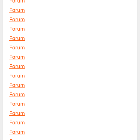
Forum
Forum
Forum
Forum
Forum
Forum
Forum
Forum
Forum
Forum
Forum
Forum
Forum
Forum
Forum