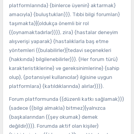
platformlarında} {binlerce üyenin} aktarmak}
amacıyla} {buluştukları}}}. Tıbbi bilgi forumları}
taşımakta}|{oldukça önemli bir rol
{{oynamaktadırlar}}}}, zira} {hastalar deneyim
alışverişi yaparak} {hastalıklarla baş etme
yöntemleri {{bulabilirler}|tedavi seçenekleri
{hakkında} bilgilenebilirler}}}. {Her forum türü}
karakteristiklerine} ve gereksinimlerine} {sahip
olup}, {potansiyel kullanıcılar} ilgisine uygun
platformlara} {katıldıklarında} alırlar}}}}.
Forum platformunda {{düzenli katkı sağlamak}}}
{sadece {{bilgi almakla} bitmez}|yalnızca
{başkalarından {{şey okumak} demek
değildir}}}}. Forumda aktif olan kişiler}