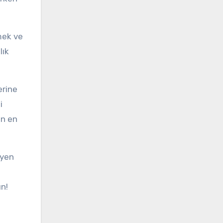
mek ve
lık
erine
i
in en
eyen
ın!