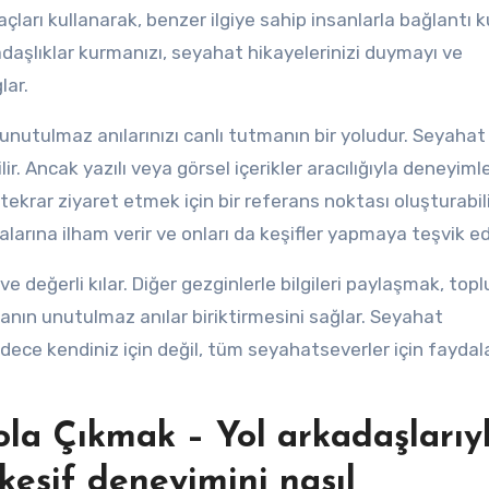
ları kullanarak, benzer ilgiye sahip insanlarla bağlantı ku
kadaşlıklar kurmanızı, seyahat hikayelerinizi duymayı ve
lar.
unutulmaz anılarınızı canlı tutmanın bir yoludur. Seyaha
. Ancak yazılı veya görsel içerikler aracılığıyla deneyimle
tekrar ziyaret etmek için bir referans noktası oluşturabili
larına ilham verir ve onları da keşifler yapmaya teşvik ed
 değerli kılar. Diğer gezginlerle bilgileri paylaşmak, to
sanın unutulmaz anılar biriktirmesini sağlar. Seyahat
dece kendiniz için değil, tüm seyahatseverler için faydal
Yola Çıkmak – Yol arkadaşlarıy
keşif deneyimini nasıl