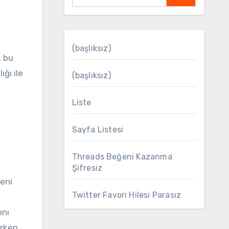
(başlıksız)
k bu
ğı ile
(başlıksız)
Liste
,
Sayfa Listesi
Threads Beğeni Kazanma
Şifresiz
yeni
Twitter Favori Hilesi Parasız
ını
arken