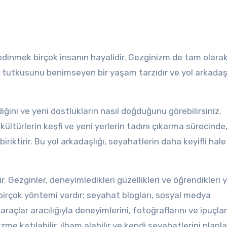
dinmek birçok insanın hayalidir. Gezginizm de tam olara
 tutkusunu benimseyen bir yaşam tarzıdır ve yol arkadaşlı
rdiğini ve yeni dostlukların nasıl doğduğunu görebilirsiniz.
 kültürlerin keşfi ve yeni yerlerin tadını çıkarma sürecinde
 biriktirir. Bu yol arkadaşlığı, seyahatlerin daha keyifli hale
. Gezginler, deneyimledikleri güzellikleri ve öğrendikleri 
birçok yöntemi vardır; seyahat blogları, sosyal medya
araçlar aracılığıyla deneyimlerini, fotoğraflarını ve ipuçlar
zme katılabilir, ilham alabilir ve kendi seyahatlerini planl