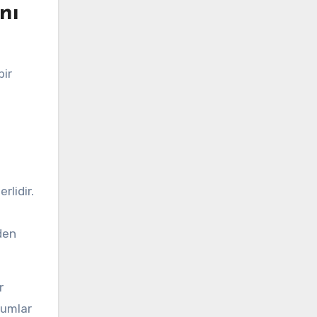
nı
bir
rlidir.
den
r
rumlar