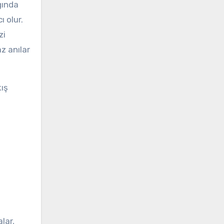
ğında
ı olur.
zi
z anılar
kış
lar,