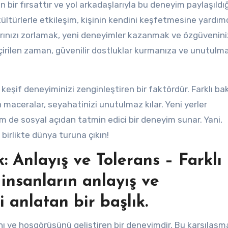
bir fırsattır ve yol arkadaşlarıyla bu deneyim paylaşıldı
 kültürlerle etkileşim, kişinin kendini keşfetmesine yardımc
larınızı zorlamak, yeni deneyimler kazanmak ve özgüvenini
çirilen zaman, güvenilir dostluklar kurmanıza ve unutulma
eşif deneyiminizi zenginleştiren bir faktördür. Farklı ba
n maceralar, seyahatinizi unutulmaz kılar. Yeni yerler
m de sosyal açıdan tatmin edici bir deneyim sunar. Yani,
 birlikte dünya turuna çıkın!
: Anlayış ve Tolerans – Farklı
 insanların anlayış ve
 anlatan bir başlık.
ını ve hoşgörüsünü geliştiren bir deneyimdir. Bu karşılaşma