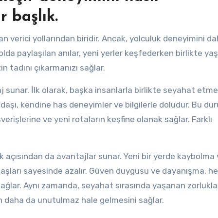
r başlık.
erici yollarından biridir. Ancak, yolculuk deneyimini d
Yolda paylaşılan anılar, yeni yerler keşfederken birlikte y
n tadını çıkarmanızı sağlar.
sunar. İlk olarak, başka insanlarla birlikte seyahat etmek
 arkadaşı, kendine has deneyimler ve bilgilerle doludur. Bu du
şverişlerine ve yeni rotaların keşfine olanak sağlar. Farklı
 açısından da avantajlar sunar. Yeni bir yerde kaybolma 
kadaşları sayesinde azalır. Güven duygusu ve dayanışma, h
ağlar. Aynı zamanda, seyahat sırasında yaşanan zorluklar
rın daha da unutulmaz hale gelmesini sağlar.