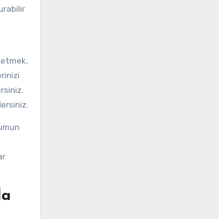
rabilir
t etmek,
rinizi
rsiniz.
ersiniz.
plumun
ar
la