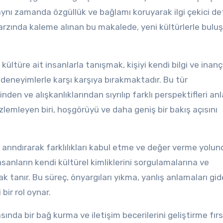
 aynı zamanda özgüllük ve bağlamı koruyarak ilgi çekici de
tarzında kaleme alınan bu makalede, yeni kültürlerle bul
ültüre ait insanlarla tanışmak, kişiyi kendi bilgi ve inanç
deneyimlerle karşı karşıya bırakmaktadır. Bu tür
den ve alışkanlıklarından sıyrılıp farklı perspektifleri a
özlemleyen biri, hoşgörüyü ve daha geniş bir bakış açısını
 arındırarak farklılıkları kabul etme ve değer verme yolun
insanların kendi kültürel kimliklerini sorgulamalarına ve
nak tanır. Bu süreç, önyargıları yıkma, yanlış anlamaları g
bir rol oynar.
asında bir bağ kurma ve iletişim becerilerini geliştirme fırs