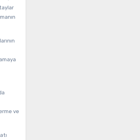
taylar
uşmanın
larının
nlamaya
da
iderme ve
atı