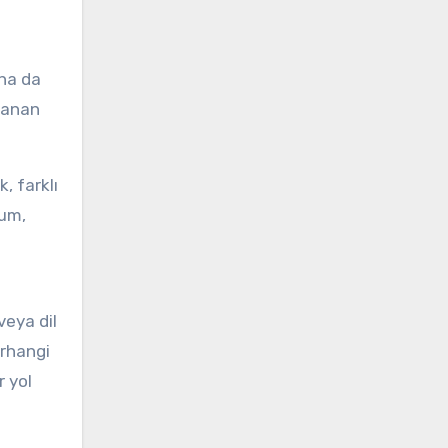
aha da
aşanan
, farklı
rum,
veya dil
erhangi
 yol