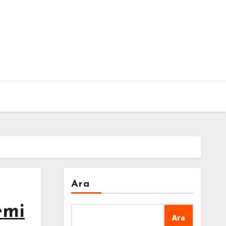
Ara
emi
Ara