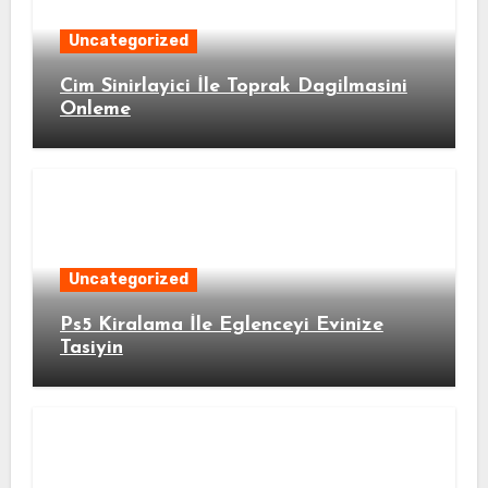
Uncategorized
Cim Sinirlayici İle Toprak Dagilmasini
Onleme
Uncategorized
Ps5 Kiralama İle Eglenceyi Evinize
Tasiyin