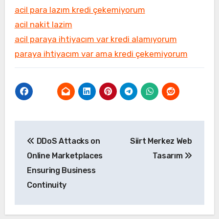
acil para lazım kredi çekemiyorum
acil nakit lazim
acil paraya ihtiyacım var kredi alamıyorum
paraya ihtiyacım var ama kredi çekemiyorum
Yazı
DDoS Attacks on
Siirt Merkez Web
gezinmesi
Online Marketplaces
Tasarım
Ensuring Business
Continuity