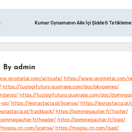
e
Kumar Oynamanın Aile İçi Şiddeti Tetikleme
By
admin
ww.jaysmetal.com/activate/
https://www.jaysmetal.com/r
/
https://tuclogifuturo.quorrapp.com/doc/pkvgames/
andarqq/
https://tuclogifuturo.quorrapp.com/doc/dominoq
r-qq/
https://lesnastacja.pl/license/
https://lesnastacja.pl/
lesnastacja.pl/trackback/
https://pommegautier.fr/footer/
/pommegautier.fr/header/
https://pommegautier.fr/load/
//mogou.cn.com/license/
https://mogou.cn.com/load/