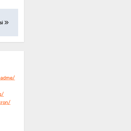
si
eadme/
q/
cron/