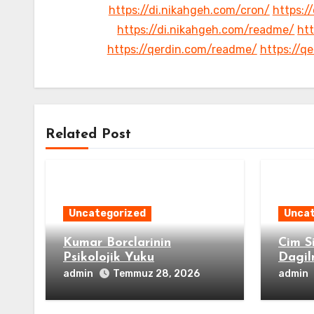
https://di.nikahgeh.com/cron/
https:/
https://di.nikahgeh.com/readme/
htt
https://qerdin.com/readme/
https://q
Related Post
Uncategorized
Uncat
Kumar Borclarinin
Cim Si
Psikolojik Yuku
Dagil
admin
admin
Temmuz 28, 2026