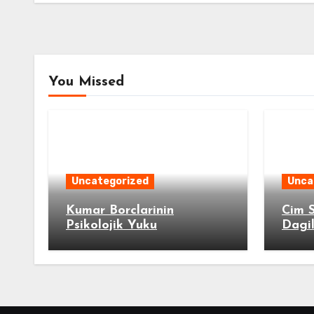
You Missed
Uncategorized
Unca
Kumar Borclarinin
Cim S
Psikolojik Yuku
Dagi