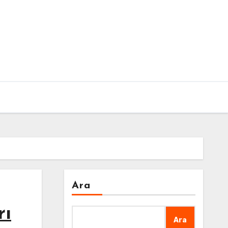
Ara
rı
Ara