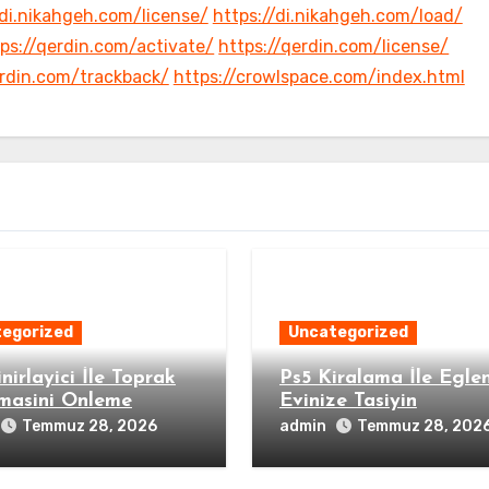
/di.nikahgeh.com/license/
https://di.nikahgeh.com/load/
ps://qerdin.com/activate/
https://qerdin.com/license/
erdin.com/trackback/
https://crowlspace.com/index.html
egorized
Uncategorized
nirlayici İle Toprak
Ps5 Kiralama İle Egle
masini Onleme
Evinize Tasiyin
admin
Temmuz 28, 2026
Temmuz 28, 202