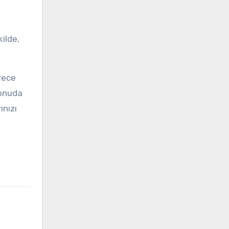
ilde,
rece
konuda
ınızı