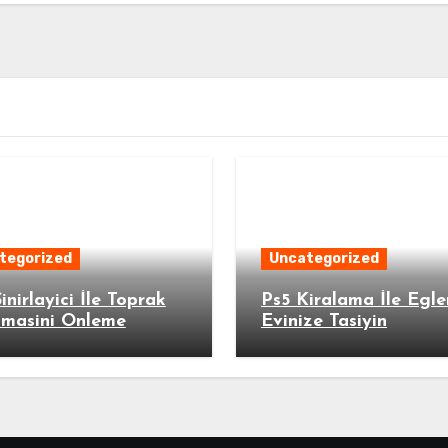
tegorized
Uncategorized
inirlayici İle Toprak
Ps5 Kiralama İle Egle
lmasini Onleme
Evinize Tasiyin