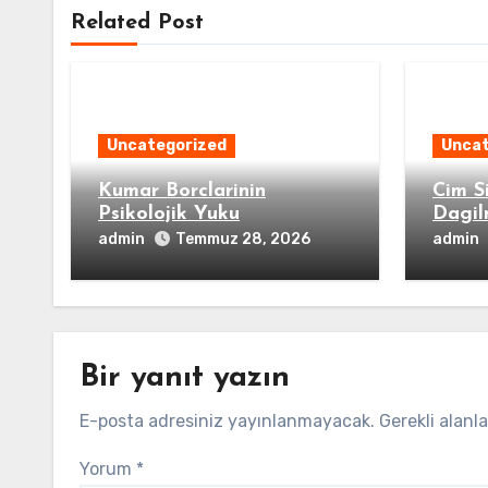
Related Post
Uncategorized
Uncat
Kumar Borclarinin
Cim Si
Psikolojik Yuku
Dagil
admin
admin
Temmuz 28, 2026
Bir yanıt yazın
E-posta adresiniz yayınlanmayacak.
Gerekli alanl
Yorum
*