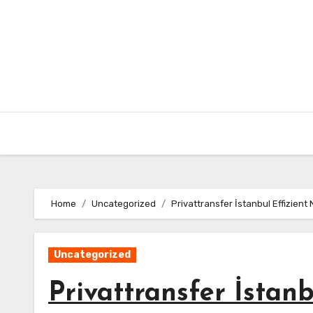
Skip
to
content
Home
Uncategorized
Privattransfer İstanbul Effizient
Uncategorized
Privattransfer İstan