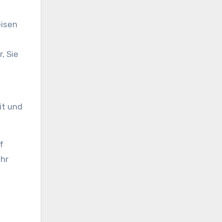
eisen
, Sie
it und
f
Ihr