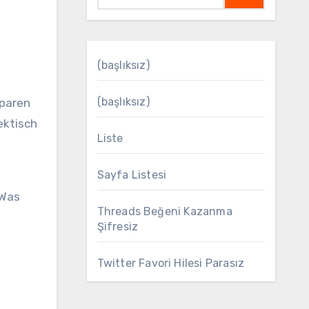
(başlıksız)
(başlıksız)
sparen
ektisch
Liste
,
Sayfa Listesi
 Was
Threads Beğeni Kazanma
Şifresiz
Twitter Favori Hilesi Parasız