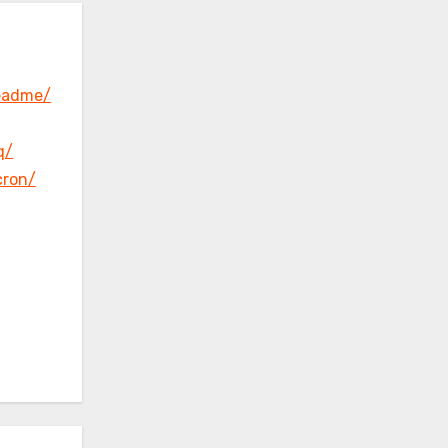
eadme/
q/
cron/