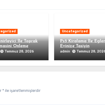
egorized
Uncategorized
nirlayici İle Toprak
Ps5 Kiralama İle Egle
masini Onleme
Evinize Tasiyin
admin
Temmuz 28, 2026
Temmuz 28, 202
ar
*
ile işaretlenmişlerdir