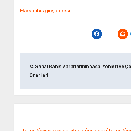
Marsbahis giriş adresi
Yazı
Sanal Bahis Zararlarının Yasal Yönleri ve 
gezinmesi
Önerileri
https://www.jaysmetal.com/includes/
https://w