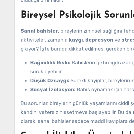
oldukça önemlidir.
Bireysel Psikolojik Sorunl
Sanal bahisler
, bireylerin zihinsel sağlığını te
aktiviteler, zamanla
kaygı
,
depresyon
ve
stre
çıkıyor? İşte burada dikkat edilmesi gereken bir
Bağımlılık Riski:
Bahislerin getirdiği kazanç
sürükleyebilir.
Düşük Özsaygı:
Sürekli kayıplar, bireylerin 
Sosyal İzolasyon:
Bahis oynamak için harcan
Bu sorunlar, bireylerin günlük yaşamlarını ciddi şe
kendini yetersiz hissetmeye başlayabilir. Bu da
olarak, sanal bahisler sadece maddi kayıplara d