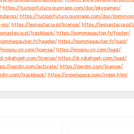
/
https://tuclogifuturo.quorrapp.com/doc/pkvgames/
andarqq/
https://tuclogifuturo.quorrapp.com/doc/dominoq
r-qq/
https://lesnastacja.pl/license/
https://lesnastacja.pl/
lesnastacja.pl/trackback/
https://pommegautier.fr/footer/
/pommegautier.fr/header/
https://pommegautier.fr/load/
//mogou.cn.com/license/
https://mogou.cn.com/load/
/di.nikahgeh.com/license/
https://di.nikahgeh.com/load/
ps://qerdin.com/activate/
https://qerdin.com/license/
erdin.com/trackback/
https://crowlspace.com/index.html