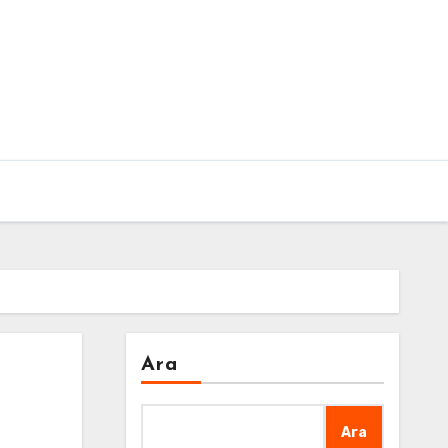
Ara
Ara