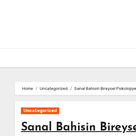
Skip
to
content
Home
Uncategorized
Sanal Bahisin Bireysel Psikolojiy
Uncategorized
Sanal Bahisin Bireys