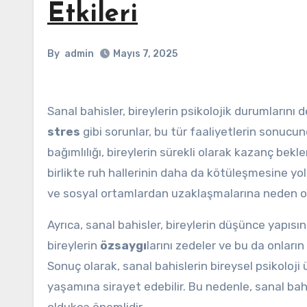
Etkileri
By
admin
Mayıs 7, 2025
Sanal bahisler, bireylerin psikolojik durumlarını 
stres
gibi sorunlar, bu tür faaliyetlerin sonucund
bağımlılığı, bireylerin sürekli olarak kazanç bekl
birlikte ruh hallerinin daha da kötüleşmesine yol
ve sosyal ortamlardan uzaklaşmalarına neden ola
Ayrıca, sanal bahisler, bireylerin düşünce yapısı
bireylerin
özsaygı
larını zedeler ve bu da onlar
Sonuç olarak, sanal bahislerin bireysel psikoloji
yaşamına sirayet edebilir. Bu nedenle, sanal bah