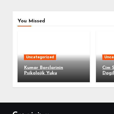
You Missed
Uncategorized
Unca
Kumar Borclarinin
Cim S
Psikolojik Yuku
Dagi