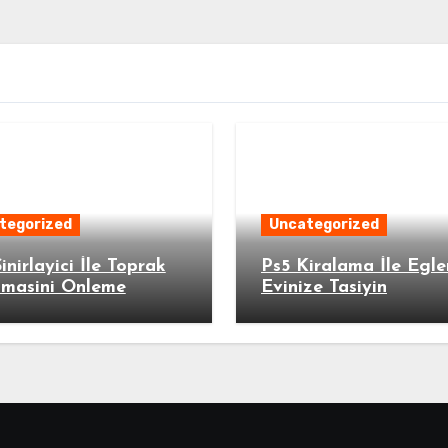
tegorized
Uncategorized
inirlayici İle Toprak
Ps5 Kiralama İle Egle
lmasini Onleme
Evinize Tasiyin