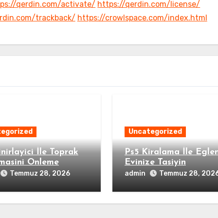
ps://qerdin.com/activate/
https://qerdin.com/license/
erdin.com/trackback/
https://crowlspace.com/index.html
egorized
Uncategorized
nirlayici İle Toprak
Ps5 Kiralama İle Egle
masini Onleme
Evinize Tasiyin
admin
Temmuz 28, 2026
Temmuz 28, 202