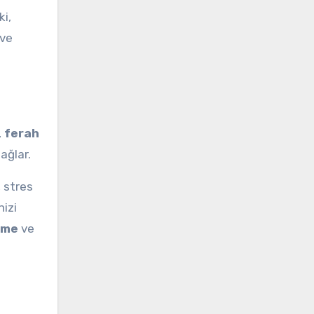
ki,
 ve
,
ferah
ağlar.
, stres
nizi
nme
ve