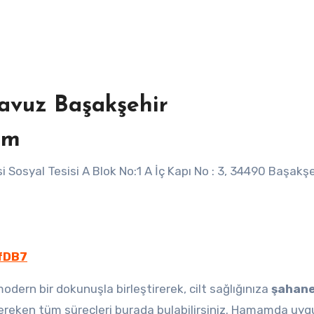
vuz Başakşehir
am
fDB7
rn bir dokunuşla birleştirerek, cilt sağlığınıza
şahan
ereken tüm süreçleri burada bulabilirsiniz. Hamamda uy