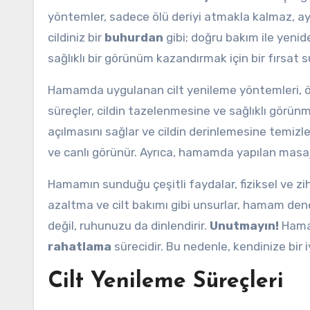
yöntemler, sadece ölü deriyi atmakla kalmaz, aynı
cildiniz bir
buhurdan
gibi; doğru bakım ile yenid
sağlıklı bir görünüm kazandırmak için bir fırsat s
Hamamda uygulanan cilt yenileme yöntemleri, ölü 
süreçler, cildin tazelenmesine ve sağlıklı görün
açılmasını sağlar ve cildin derinlemesine temizlen
ve canlı görünür. Ayrıca, hamamda yapılan masajla
Hamamın sunduğu çeşitli faydalar, fiziksel ve zih
azaltma ve cilt bakımı gibi unsurlar, hamam dene
değil, ruhunuzu da dinlendirir.
Unutmayın!
Hamam
rahatlama
sürecidir. Bu nedenle, kendinize bir 
Cilt Yenileme Süreçleri