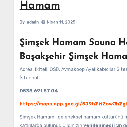
Hamam
By
admin
Nisan 11, 2025
Şimşek Hamam Sauna Ha
Başakşehir Şimşek Ham
Adres: İkitelli OSB, Aymakoop Ayakkabıcılar Sitesi Sosyal Tesisi A Blok No:1 A İç Kapı No : 3, 34490 Başakşehir/
İstanbul
0538 691 57 04
https://maps.app.goo.gl/5J9hZWZowJhZg
Şimşek Hamamı, geleneksel hamam kültürünü mode
katkılarda bulunur. Cildinizin
yenilenmesi
için g