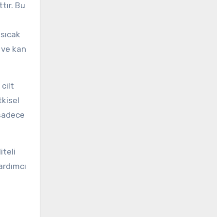
tır. Bu
 sıcak
r ve kan
cilt
tkisel
 sadece
iteli
yardımcı