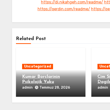
https://di.nikahgeh.com/readme/
htt
https://qerdin.com/readme/
https://q
Related Post
Uncategorized
Uncat
Kumar Borclarinin
Cim Si
Psikolojik Yuku
Dagil
admin
admin
Temmuz 28, 2026