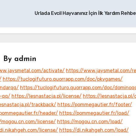
Urlada Evcil Hayvanınız İçin İlk Yardım Rehbe
By
admin
ww.jaysmetal.com/activate/
https://www.jaysmetal.com/r
/
https://tuclogifuturo.quorrapp.com/doc/pkvgames/
andarqq/
https://tuclogifuturo.quorrapp.com/doc/dominoq
r-qq/
https://lesnastacja.pl/license/
https://lesnastacja.pl/
lesnastacja.pl/trackback/
https://pommegautier.fr/footer/
/pommegautier.fr/header/
https://pommegautier.fr/load/
//mogou.cn.com/license/
https://mogou.cn.com/load/
/di.nikahgeh.com/license/
https://di.nikahgeh.com/load/