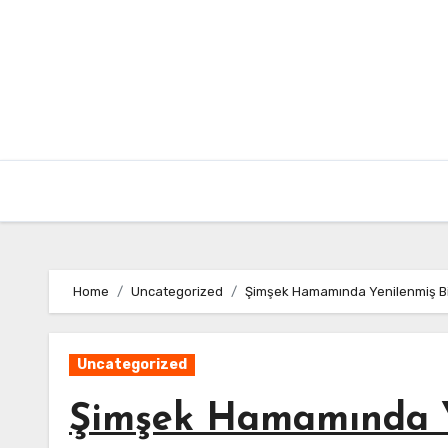
Skip
to
content
Home
Uncategorized
Şimşek Hamamında Yenilenmiş Bi
Uncategorized
Şimşek Hamamında Ye