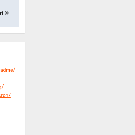
ri
eadme/
q/
cron/