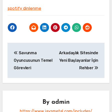
spotify dinlenme
Yazı
Savunma
Arkadaşlık Sitesinde
gezinmesi
Oyuncusunun Temel
Yeni Başlayanlar İçin
Görevleri
Rehber
By
admin
https://www.jaysmetal.com/includes/