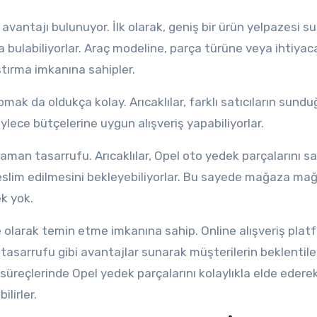
avantajı bulunuyor. İlk olarak, geniş bir ürün yelpazesi s
kla bulabiliyorlar. Araç modeline, parça türüne veya ihtiyac
ştırma imkanına sahipler.
apmak da oldukça kolay. Arıcaklılar, farklı satıcıların sund
öylece bütçelerine uygun alışveriş yapabiliyorlar.
 zaman tasarrufu. Arıcaklılar, Opel oto yedek parçalarını 
a teslim edilmesini bekleyebiliyorlar. Bu sayede mağaza ma
k yok.
ne olarak temin etme imkanına sahip. Online alışveriş platf
tasarrufu gibi avantajlar sunarak müşterilerin beklentiler
m süreçlerinde Opel yedek parçalarını kolaylıkla elde edere
ilirler.