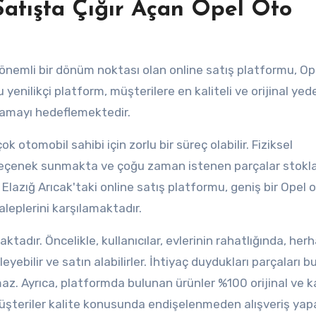
Satışta Çığır Açan Opel Oto
in önemli bir dönüm noktası olan online satış platformu, Op
u yenilikçi platform, müşterilere en kaliteli ve orijinal yed
şılamayı hedeflemektedir.
 otomobil sahibi için zorlu bir süreç olabilir. Fiziksel
 seçenek sunmakta ve çoğu zaman istenen parçalar stokl
lazığ Arıcak'taki online satış platformu, geniş bir Opel 
leplerini karşılamaktadır.
tadır. Öncelikle, kullanıcılar, evlerinin rahatlığında, herh
ebilir ve satın alabilirler. İhtiyaç duydukları parçaları 
. Ayrıca, platformda bulunan ürünler %100 orijinal ve ka
teriler kalite konusunda endişelenmeden alışveriş yapab