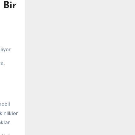
 Bir
liyor.
te,
mobil
inlikler
klar.