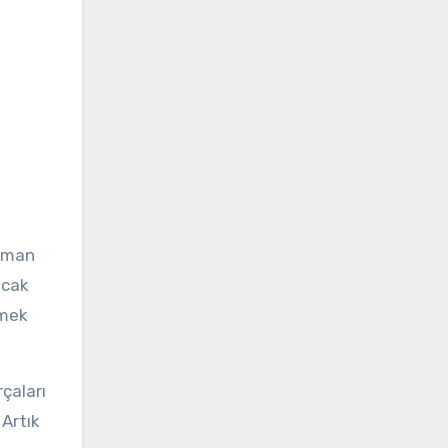
zaman
ıcak
tmek
çaları
 Artık