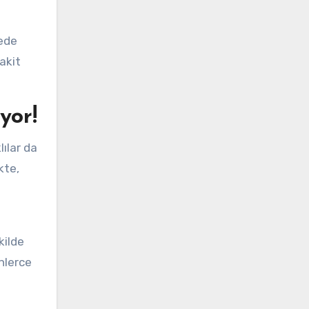
yede
akit
yor!
lılar da
kte,
kilde
inlerce