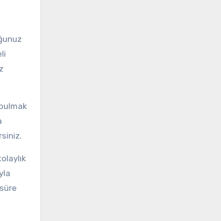
uğunuz
li
z
ı bulmak
a
rsiniz.
olaylık
yla
 süre