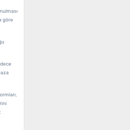
unulması
a göre
uğu
sadece
ğaza
ormları,
ini
k