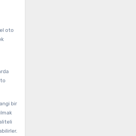
el oto
ek
arda
oto
angi bir
bulmak
liteli
ilirler.