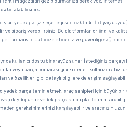
farklı mağazaları gezip durmanıza gerek yok. İnternet
atın alabilirsiniz.
geniş bir yedek parça seçeneği sunmaktadır. İhtiyaç duyd
 ve sipariş verebilirsiniz. Bu platformlar, orijinal ve kalite
ın performansını optimize etmeniz ve güvenliği sağlamanı
yrıca kullanıcı dostu bir arayüz sunar. İstediğiniz parçay
marka veya parça numarası gibi kriterleri kullanarak hızlıc
rı ve özellikleri gibi detaylı bilgilere de erişim sağlayabili
 yedek parça temin etmek, araç sahipleri için büyük bir k
ihtiyaç duyduğunuz yedek parçaları bu platformlar aracılığı
eden gereksinimlerinizi karşılayabilir ve aracınızın uzun